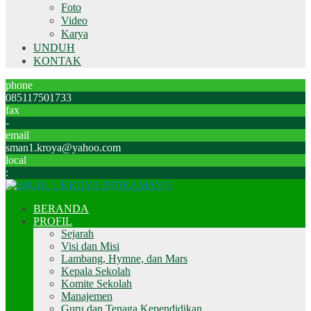
Foto
Video
Karya
UNDUH
KONTAK
phone
085117501733
fax
-
email
sman1.kroya@yahoo.com
local
:
BERANDA
PROFIL
Sejarah
Visi dan Misi
Lambang, Hymne, dan Mars
Kepala Sekolah
Komite Sekolah
Manajemen
Guru dan Tenaga Kependidikan