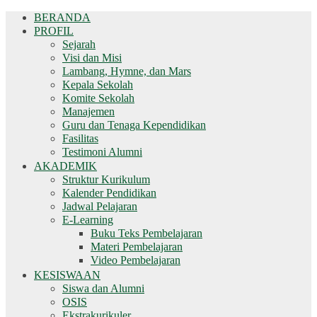
BERANDA
PROFIL
Sejarah
Visi dan Misi
Lambang, Hymne, dan Mars
Kepala Sekolah
Komite Sekolah
Manajemen
Guru dan Tenaga Kependidikan
Fasilitas
Testimoni Alumni
AKADEMIK
Struktur Kurikulum
Kalender Pendidikan
Jadwal Pelajaran
E-Learning
Buku Teks Pembelajaran
Materi Pembelajaran
Video Pembelajaran
KESISWAAN
Siswa dan Alumni
OSIS
Ekstrakurikuler