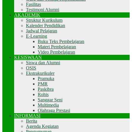
Fasilitas
Testimoni Alumni
AKADEMIK
Struktur Kurikulum
Kalender Pendidikan
Jadwal Pelajaran
E-Learning
Buku Teks Pembelajaran
Materi Pembelajaran
Video Pembelajaran
KESISWAAN
Siswa dan Alumni
OSIS
Ekstrakurikuler
Pramuka
PMR
Paskibra
Rohis
Sanggar Seni
Multimedia
Olahraga Prestasi
INFORMASI
Berita
Agenda Kegiatan
Pengumuman