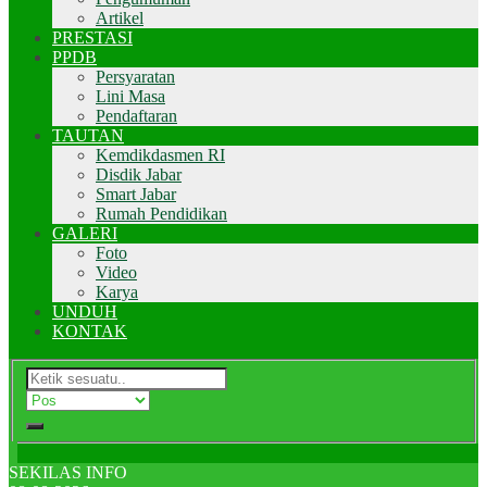
Artikel
PRESTASI
PPDB
Persyaratan
Lini Masa
Pendaftaran
TAUTAN
Kemdikdasmen RI
Disdik Jabar
Smart Jabar
Rumah Pendidikan
GALERI
Foto
Video
Karya
UNDUH
KONTAK
SEKILAS INFO