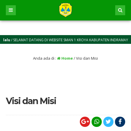
lalu
/ SELAMAT DATANG DI WEBSITE SMAN 1 KROYA KABUPATEN INDRAMAYU
Anda ada di :
Home
/
Visi dan Misi
Visi dan Misi