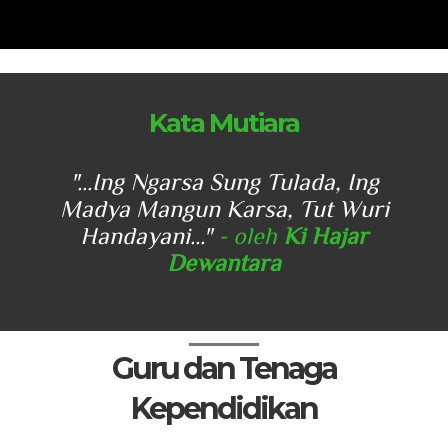
Kata Mutiara
 Ing
"...Ing Ngarsa Sung Tulada, Ing
"..
Wuri
Madya Mangun Karsa, Tut Wuri
Mad
ar
Handayani..."
- oleh
Ki Hajar
H
Dewantara
Guru dan Tenaga
Kependidikan