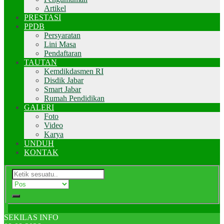
Artikel
PRESTASI
PPDB
Persyaratan
Lini Masa
Pendaftaran
TAUTAN
Kemdikdasmen RI
Disdik Jabar
Smart Jabar
Rumah Pendidikan
GALERI
Foto
Video
Karya
UNDUH
KONTAK
SEKILAS INFO