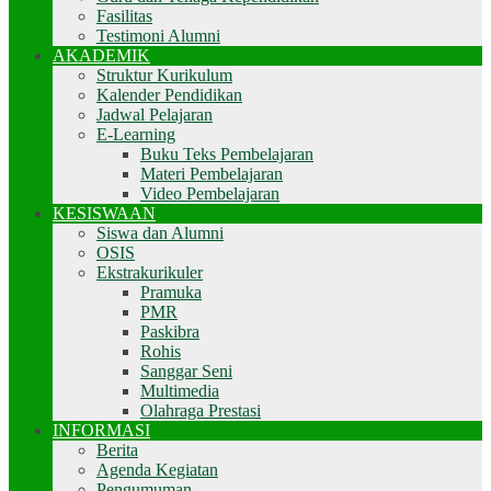
Fasilitas
Testimoni Alumni
AKADEMIK
Struktur Kurikulum
Kalender Pendidikan
Jadwal Pelajaran
E-Learning
Buku Teks Pembelajaran
Materi Pembelajaran
Video Pembelajaran
KESISWAAN
Siswa dan Alumni
OSIS
Ekstrakurikuler
Pramuka
PMR
Paskibra
Rohis
Sanggar Seni
Multimedia
Olahraga Prestasi
INFORMASI
Berita
Agenda Kegiatan
Pengumuman