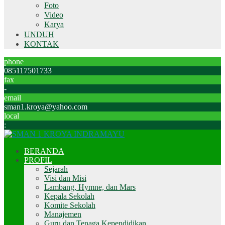
Foto
Video
Karya
UNDUH
KONTAK
phone
085117501733
fax
-
email
sman1.kroya@yahoo.com
local
:
BERANDA
PROFIL
Sejarah
Visi dan Misi
Lambang, Hymne, dan Mars
Kepala Sekolah
Komite Sekolah
Manajemen
Guru dan Tenaga Kependidikan