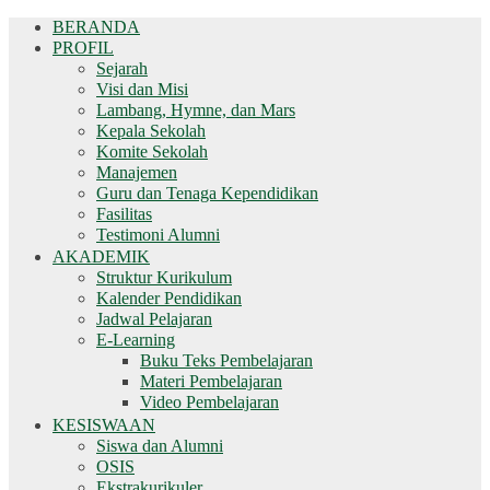
BERANDA
PROFIL
Sejarah
Visi dan Misi
Lambang, Hymne, dan Mars
Kepala Sekolah
Komite Sekolah
Manajemen
Guru dan Tenaga Kependidikan
Fasilitas
Testimoni Alumni
AKADEMIK
Struktur Kurikulum
Kalender Pendidikan
Jadwal Pelajaran
E-Learning
Buku Teks Pembelajaran
Materi Pembelajaran
Video Pembelajaran
KESISWAAN
Siswa dan Alumni
OSIS
Ekstrakurikuler