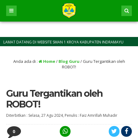
 DATANG DI WEBSITE SMAN 1 KROYA KABUPATEN INDRAMAYU
Anda ada di :
Home
/
Blog Guru
/
Guru Tergantikan oleh
ROBOT!
Guru Tergantikan oleh
ROBOT!
Diterbitkan :
Selasa, 27 Agu 2024
, Penulis :
Faiz Amrillah Muhadir
0