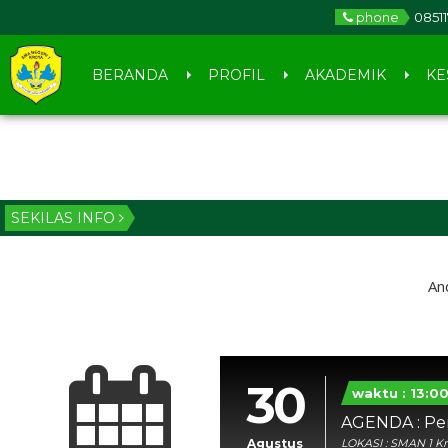
phone
0851
BERANDA
PROFIL
AKADEMIK
KE
SEKILAS INFO
An
30
waktu : 13:0
AGENDA : Pe
Agustus
LOKASI : SMAN 1 K