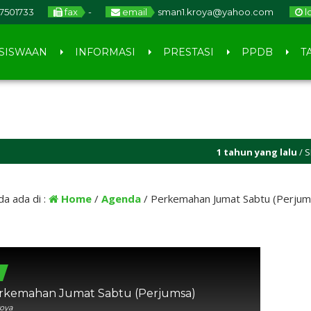
17501733
fax
-
email
sman1.kroya@yahoo.com
l
SISWAAN
INFORMASI
PRESTASI
PPDB
T
1 tahun yang lalu
/ SELAM
da ada di :
Home
/
Agenda
/
Perkemahan Jumat Sabtu (Perjum
0
rkemahan Jumat Sabtu (Perjumsa)
roya