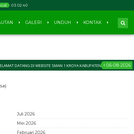
ocal
03
:
02
40
AUTAN
GALERI
UNDUH
KONTAK
06-08-2026
AT DATANG DI WEBSITE SMAN 1 KROYA KABUPATEN INDRAMAYU
sa)
Juli 2026
Mei 2026
Februari 2026