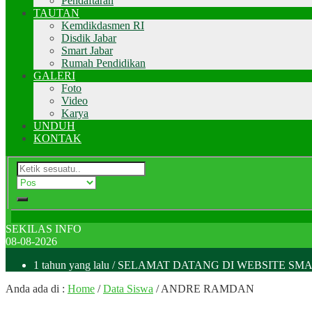
Pendaftaran
TAUTAN
Kemdikdasmen RI
Disdik Jabar
Smart Jabar
Rumah Pendidikan
GALERI
Foto
Video
Karya
UNDUH
KONTAK
SEKILAS INFO
08-08-2026
1 tahun yang lalu
/ SELAMAT DATANG DI WEBSITE SM
Anda ada di :
Home
/
Data Siswa
/
ANDRE RAMDAN