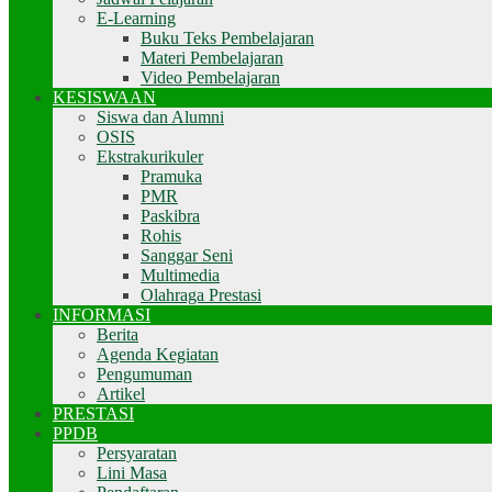
E-Learning
Buku Teks Pembelajaran
Materi Pembelajaran
Video Pembelajaran
KESISWAAN
Siswa dan Alumni
OSIS
Ekstrakurikuler
Pramuka
PMR
Paskibra
Rohis
Sanggar Seni
Multimedia
Olahraga Prestasi
INFORMASI
Berita
Agenda Kegiatan
Pengumuman
Artikel
PRESTASI
PPDB
Persyaratan
Lini Masa