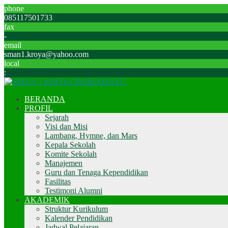
phone
085117501733
fax
-
email
sman1.kroya@yahoo.com
local
:
BERANDA
PROFIL
Sejarah
Visi dan Misi
Lambang, Hymne, dan Mars
Kepala Sekolah
Komite Sekolah
Manajemen
Guru dan Tenaga Kependidikan
Fasilitas
Testimoni Alumni
AKADEMIK
Struktur Kurikulum
Kalender Pendidikan
Jadwal Pelajaran