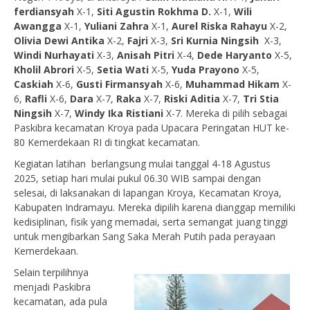
ferdiansyah
X-1,
Siti Agustin Rokhma D.
X-1,
Wili
Awangga
X-1,
Yuliani Zahra
X-1,
Aurel Riska Rahayu
X-2,
Olivia Dewi Antika
X-2,
Fajri
X-3,
Sri Kurnia Ningsih
X-3,
Windi Nurhayati
X-3,
Anisah Pitri
X-4,
Dede Haryanto
X-5,
Kholil Abrori
X-5,
Setia Wati
X-5,
Yuda Prayono
X-5,
Caskiah
X-6,
Gusti Firmansyah
X-6,
Muhammad Hikam
X-
6,
Rafli
X-6,
Dara
X-7,
Raka
X-7,
Riski Aditia
X-7,
Tri Stia
Ningsih
X-7,
Windy Ika Ristiani
X-7. Mereka di pilih sebagai
Paskibra kecamatan Kroya pada Upacara Peringatan HUT ke-
80 Kemerdekaan RI di tingkat kecamatan.
Kegiatan latihan berlangsung mulai tanggal 4-18 Agustus
2025, setiap hari mulai pukul 06.30 WIB sampai dengan
selesai, di laksanakan di lapangan Kroya, Kecamatan Kroya,
Kabupaten Indramayu. Mereka dipilih karena dianggap memiliki
kedisiplinan, fisik yang memadai, serta semangat juang tinggi
untuk mengibarkan Sang Saka Merah Putih pada perayaan
Kemerdekaan.
Selain terpilihnya
menjadi Paskibra
kecamatan, ada pula