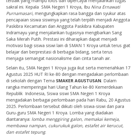
terbaik yang mampu lolos dan dipercayai menjalankan tugas
sakral ini. Kepala SMA Negeri 1 Kroya, Ibu
Nina Ernawati
Purnamasari
, mengungkapkan rasa bangga dan syukur atas
pencapaian siswa siswinya yang telah terpilih menjadi Anggota
Paskibra Kecamatan dan Anggota Paskibra Kabupaten
Indramayu yang menjalankan tugasnya mengibarkan Sang
Saka Merah Putih. Prestasi ini diharapkan dapat menjadi
motivasi bagi siswa siswi lain di SMAN 1 Kroya untuk terus giat
belajar dan berprestasi di berbagai bidang, serta terus
menjaga semangat nasionalisme dan cinta tanah air.
Selain itu, SMA Negeri 1 Kroya juga ikut serta memeriahkan 17
Agustus 2025 HUT RI ke-80 dengan mengadakan perlombaan
di sekolah dengan Tema
SMAKER AGUSTUSAN
. Dalam
rangka memperingai hari Ulang Tahun ke-80 Kemerdekaan
Republik Indonesia, Siswa siswi SMA Negeri 1 Kroya
mengadakan berbagai perlombaan pada hari Rabu, 20 Agustus
2025. Perlombaan tersebut diikuti oleh siswa-siswi dan para
Guru-guru SMA Negeri 1 Kroya. Lomba yang diadakan
diantaranya:
lomba menggiring galon, memakai kemeja,
membawa nampan, cukurukuk galon, estafet air kerucut,
dan estafet tepung
.